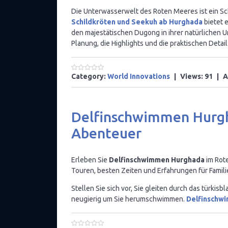
Die Unterwasserwelt des Roten Meeres ist ein Sc
Schildkröten und Seekuh ab Hurghada
bietet 
den majestätischen Dugong in ihrer natürlichen 
Planung, die Highlights und die praktischen Detai
Category:
World Innovations
|
Views:
91
|
A
Delfinschwimmen Hurgh
Abenteuer
Erleben Sie
Delfinschwimmen Hurghada
im Rote
Touren, besten Zeiten und Erfahrungen für Famil
Stellen Sie sich vor, Sie gleiten durch das türki
neugierig um Sie herumschwimmen.
Delfinschw