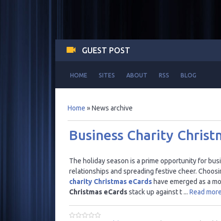
GUEST POST
HOME
SITES
ABOUT
RSS
BLOG
Home
»
News archive
Business Charity Christ
The holiday season is a prime opportunity for bus
relationships and spreading festive cheer. Choosin
charity Christmas eCards
have emerged as a mod
Christmas eCards
stack up against t
...
Read more