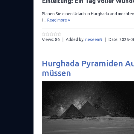
Einleitung: Ein Tag voller Wund
Planen Sie einen Urlaub in Hurghada und möchten
i
...
Read more »
Views:
86
|
Added by:
neseem9
|
Date:
2025-0
Hurghada Pyramiden Ausf
müssen