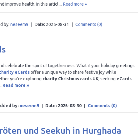
d improve health. In this articl
...
Read more »
d by:
neseem9
|
Date:
2025-08-31
|
Comments (0)
ds
nd celebrate the spirit of togetherness. What if your holiday greetings
charity eCards
offer a unique way to share festive joy while
ther you’re exploring
charity Christmas cards UK
, seeking
eCards
..
Read more »
dded by:
neseem9
|
Date:
2025-08-30
|
Comments (0)
kröten und Seekuh in Hurghada