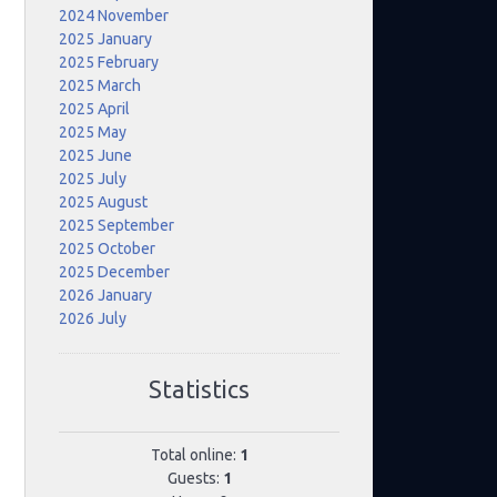
2024 November
2025 January
2025 February
2025 March
2025 April
2025 May
2025 June
2025 July
2025 August
2025 September
2025 October
2025 December
2026 January
2026 July
Statistics
Total online:
1
Guests:
1