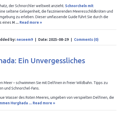
hatz, der Schnorchler weltweit anzieht.
Schnorcheln mit
eine seltene Gelegenheit, die faszinierenden Meeresschildkröten und
Umgebung zu erleben. Dieser umfassende Guide führt Sie durch die
ls eines
H
...
Read more »
dded by:
neseem9
|
Date:
2025-08-29
|
Comments (0)
ada: Ein Unvergessliches
n Meer – schwimmen Sie mit Delfinen in freier Wildbahn. Tipps zu
ien und Schnorchel-Fans.
sblaue Wasser des Roten Meeres, umgeben von verspielten Delfinen, die
immen Hurghada
...
Read more »