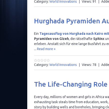
Category:
World Innovations
|
Views:
91
|
Adde
Hurghada Pyramiden Au
Ein
Tagesausflug von Hurghada nach Kairo mi
Pyramiden von Gizeh
, die rätselhafte
Sphinx
un
erleben. Anstatt sich für eine lange Busfahrt zu e
...
Read more »
Category:
World Innovations
|
Views:
78
|
Adde
The Life-Changing Role 
Every day, millions of women and girls in Africa w
exhausting task steals time from education, work, 
story by building wells and boreholes, bringing c