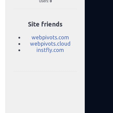
Users:
0
Site friends
webpivots.com
webpivots.cloud
instfly.com