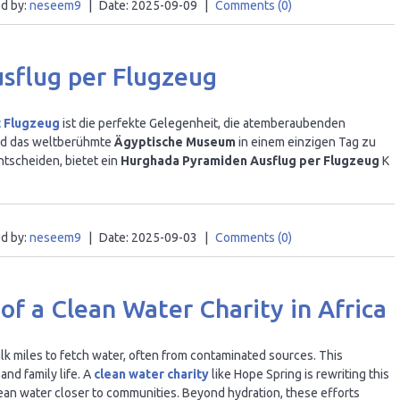
d by:
neseem9
|
Date:
2025-09-09
|
Comments (0)
sflug per Flugzeug
t Flugzeug
ist die perfekte Gelegenheit, die atemberaubenden
d das weltberühmte
Ägyptische Museum
in einem einzigen Tag zu
ntscheiden, bietet ein
Hurghada Pyramiden Ausflug per Flugzeug
K
d by:
neseem9
|
Date:
2025-09-03
|
Comments (0)
of a Clean Water Charity in Africa
alk miles to fetch water, often from contaminated sources. This
and family life. A
clean water charity
like Hope Spring is rewriting this
lean water closer to communities. Beyond hydration, these efforts