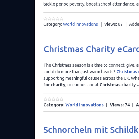
tackle period poverty, boost school attendance, an
Category:
World Innovations
|
Views:
67
|
Adde
Christmas Charity eCar
The Christmas season is a time to connect, give, a
could do more than just warm hearts?
Christmas 
supporting meaningful causes across the UK. Whe
for charity
, or curious about
Christmas charity
.
Category:
World Innovations
|
Views:
74
|
A
Schnorcheln mit Schild