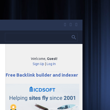
Welcome
,
Guest
!
Sign Up
|
Log In
Free Backlink builder and indexer